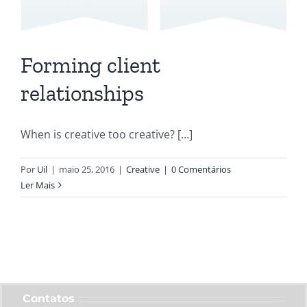
Forming client
relationships
When is creative too creative? [...]
Por
Uil
|
maio 25, 2016
|
Creative
|
0 Comentários
Ler Mais
Contatos