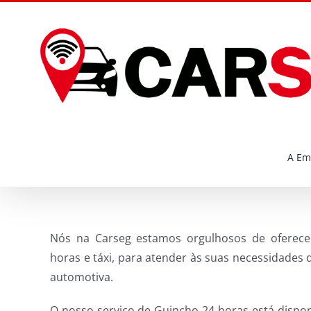
Ir
para
o
conteúdo
A Em
Nós na Carseg estamos orgulhosos de oferece
horas e táxi, para atender às suas necessidades 
automotiva.
O nosso serviço de Guincho 24 horas está dispo