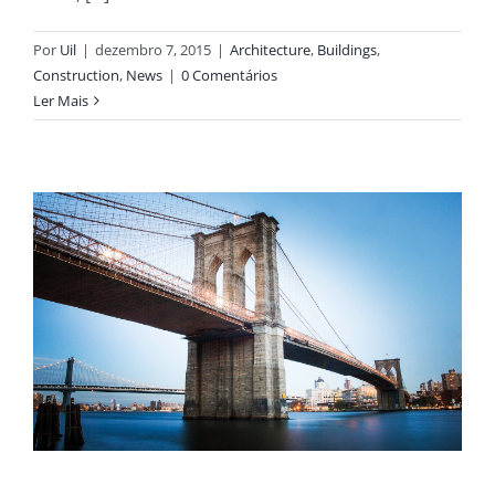
Por
Uil
|
dezembro 7, 2015
|
Architecture
,
Buildings
,
Construction
,
News
|
0 Comentários
Ler Mais