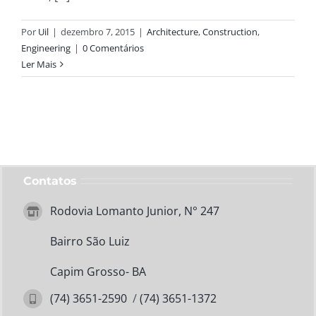
Por
Uil
|
dezembro 7, 2015
|
Architecture
,
Construction
,
Engineering
|
0 Comentários
Ler Mais
Contatos
Rodovia Lomanto Junior, N° 247
Bairro São Luiz
Capim Grosso- BA
(74) 3651-2590
/
(74) 3651-1372